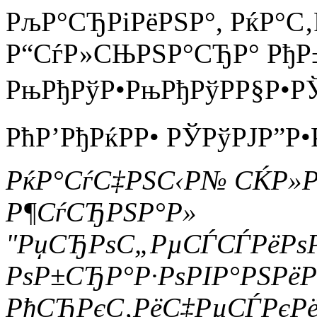
РљР°СЂРіРёРЅР°, РќР°С
Р“СѓР»СЊРЅР°СЂР° РђР±
РњРђРўР•РњРђРўРР§Р•Р
РћР’РђРќРР• РЎРўРЈР”Р•
РќР°СѓС‡РЅС‹Р№ СЌР»
Р¶СѓСЂРЅР°Р»
"РџСЂРѕС„РµСЃСЃРёРѕ
РѕР±СЂР°Р·РѕРІР°РЅРё
РђСЂРєС‚РёС‡РµСЃРєР