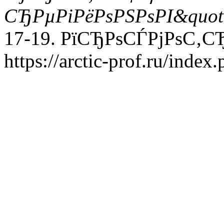
СЂРµРіРёРѕРЅРѕРІ&quot
17-19. РїСЂРѕСЃРјРѕС‚СЂ
https://arctic-prof.ru/index