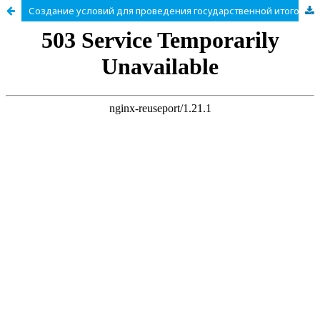
Создание условий для проведения государственной итоговой аттестации обучающихся с использованием механизма демонстрационного экзамена по стандартам «Ворлдскиллс»