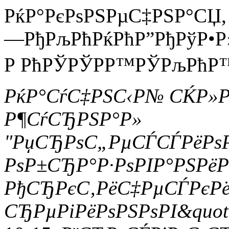
РќР°РєРѕРЅРµС‡РЅР°СЏ, 
—РђРљРћРќРћР”РђРўР•Р
Р РћРЎРЎРР™РЎРљРћР™ Р
РќР°СѓС‡РЅС‹Р№ СЌР»
Р¶СѓСЂРЅР°Р»
"РџСЂРѕС„РµСЃСЃРёРѕ
РѕР±СЂР°Р·РѕРІР°РЅРё
РђСЂРєС‚РёС‡РµСЃРєР
СЂРµРіРёРѕРЅРѕРІ&quot