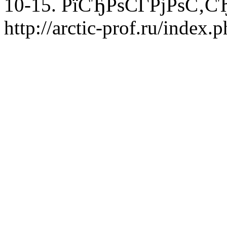
10-15. РїСЂРѕСЃРјРѕС‚СЂ
http://arctic-prof.ru/index.