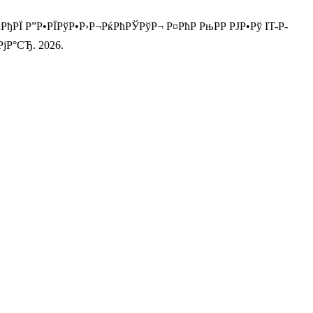
ђРЇ Р”Р•РЇРўР•Р›Р¬РќРћРЎРўР¬ Р¤РћР РњРР РЈР•Рў IT-Р­
 РјР°СЂ. 2026.