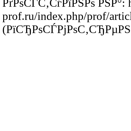
РґРѕСЃС‚СѓРїРЅРѕ РЅР°: htt
prof.ru/index.php/prof/arti
(РїСЂРѕСЃРјРѕС‚СЂРµРЅР