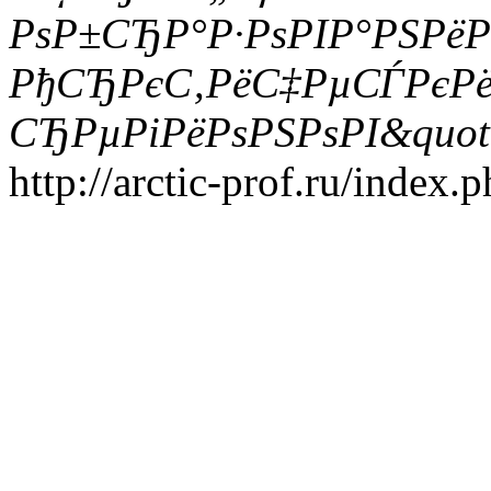
РѕР±СЂР°Р·РѕРІР°РЅРё
РђСЂРєС‚РёС‡РµСЃРєР
СЂРµРіРёРѕРЅРѕРІ&quot
http://arctic-prof.ru/index.