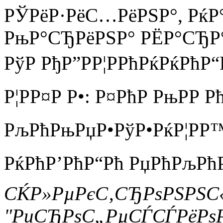
РЎРёР·РёС…РёРЅР°, РќР°
РњР°СЂРёРЅР° РЁР°СЂР°Р
РўР РђР”РР¦РРћРќРќРћР
Р¦РР¤Р Р•: Р¤РћР РњРР Р
РљРћРњРџР•РўР•РќР¦РР™
РќРћР’РћР“Рћ РџРћРљРћР
СЌР»РµРєС‚СЂРѕРЅРЅС
"РџСЂРѕС„РµСЃСЃРёРѕ