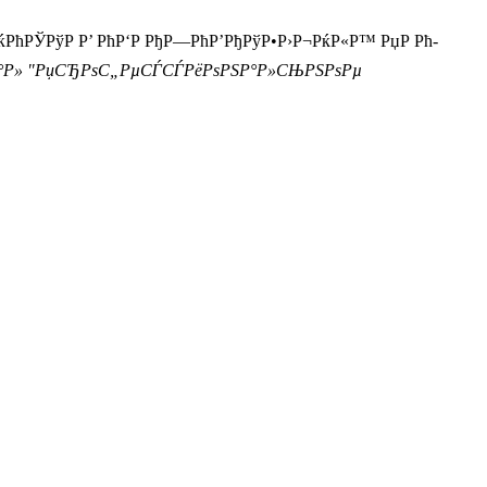
Р¬РќРћРЎРўР Р’ РћР‘Р РђР—РћР’РђРўР•Р›Р¬РќР«Р™ РџР Рћ-
°Р» "РџСЂРѕС„РµСЃСЃРёРѕРЅР°Р»СЊРЅРѕРµ